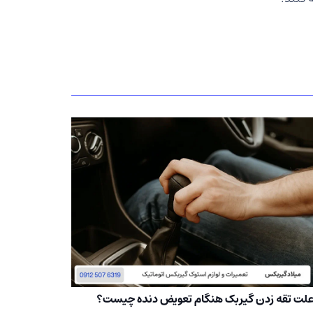
لت تقه زدن گیربک هنگام تعویض دنده چیست؟