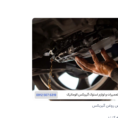
یض روغن گیربکس
 کنند.