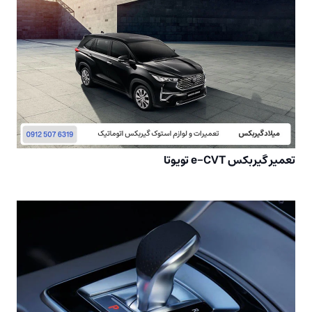
تعمیر گیربکس e-CVT تویوتا